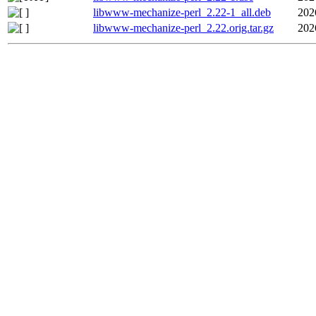
libwww-mechanize-perl_2.22-1_all.deb
202
libwww-mechanize-perl_2.22.orig.tar.gz
202