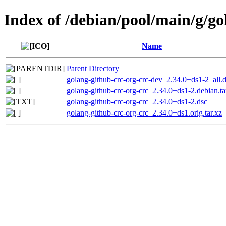
Index of /debian/pool/main/g/go
Name
Parent Directory
golang-github-crc-org-crc-dev_2.34.0+ds1-2_all.
golang-github-crc-org-crc_2.34.0+ds1-2.debian.ta
golang-github-crc-org-crc_2.34.0+ds1-2.dsc
golang-github-crc-org-crc_2.34.0+ds1.orig.tar.xz