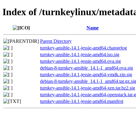
Index of /turnkeylinux/metadat
Name
Parent Directory
turnkey-ansible-14.1-jessie-amd64.changelog
turnkey-ansible-14.1-jessie-amd64.iso.sig
turnkey-ansible-14.1-jessie-amd64.ova.sig
debian-8-turnkey-ansible_14.1-1_amd64.ova.sig
turnkey-ansible-14.1-jessie-amd64-vmdk.zip.sig
debian-8-turnkey-ansible_14.1-1_amd64.tar.gz.si
turnkey-ansible-14.1-jessie-amd64-xen.tar.bz2.sig
turnkey-ansible-14.1-jessie-amd64-openstack.tar.g
turnkey-ansible-14.1-jessie-amd64.manifest