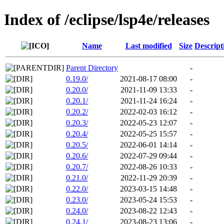
Index of /eclipse/lsp4e/releases
Name
Last modified
Size
Descript
Parent Directory
-
0.19.0/
2021-08-17 08:00
-
0.20.0/
2021-11-09 13:33
-
0.20.1/
2021-11-24 16:24
-
0.20.2/
2022-02-03 16:12
-
0.20.3/
2022-05-23 12:07
-
0.20.4/
2022-05-25 15:57
-
0.20.5/
2022-06-01 14:14
-
0.20.6/
2022-07-29 09:44
-
0.20.7/
2022-08-26 10:33
-
0.21.0/
2022-11-29 20:39
-
0.22.0/
2023-03-15 14:48
-
0.23.0/
2023-05-24 15:53
-
0.24.0/
2023-08-22 12:43
-
0.24.1/
2023-08-23 13:06
-