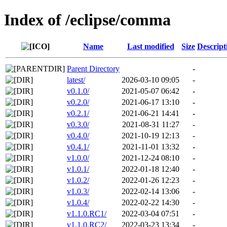
Index of /eclipse/comma
Name
Last modified
Size
Descript
Parent Directory
-
latest/
2026-03-10 09:05
-
v0.1.0/
2021-05-07 06:42
-
v0.2.0/
2021-06-17 13:10
-
v0.2.1/
2021-06-21 14:41
-
v0.3.0/
2021-08-31 11:27
-
v0.4.0/
2021-10-19 12:13
-
v0.4.1/
2021-11-01 13:32
-
v1.0.0/
2021-12-24 08:10
-
v1.0.1/
2022-01-18 12:40
-
v1.0.2/
2022-01-26 12:23
-
v1.0.3/
2022-02-14 13:06
-
v1.0.4/
2022-02-22 14:30
-
v1.1.0.RC1/
2022-03-04 07:51
-
v1.1.0.RC2/
2022-03-23 13:34
-